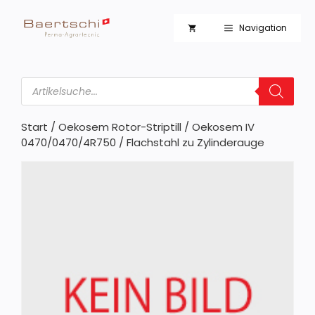
Zum
Inhalt
Navigation
springen
Products
search
Start
/
Oekosem Rotor-Striptill
/
Oekosem IV
0470/0470/4R750
/ Flachstahl zu Zylinderauge