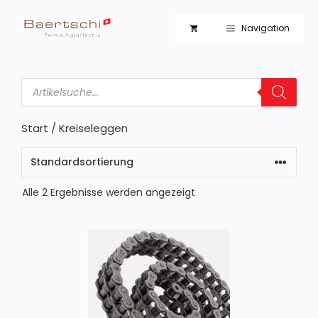
Zum
Inhalt
Navigation
springen
Products
search
Start
/ Kreiseleggen
Alle 2 Ergebnisse werden angezeigt