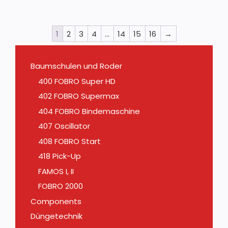
1
2
3
4
…
14
15
16
→
Baumschulen und Roder
400 FOBRO Super HD
402 FOBRO Supermax
404 FOBRO Bindemaschine
407 Oscillator
408 FOBRO Start
418 Pick-Up
FAMOS I, II
FOBRO 2000
Components
Düngetechnik