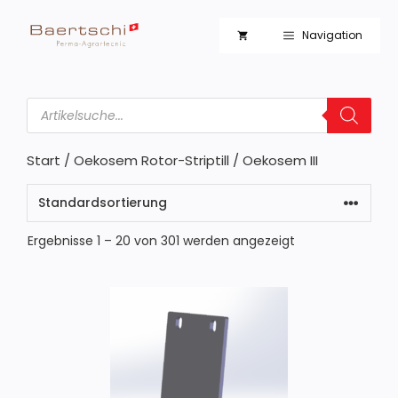
Zum
Inhalt
Navigation
springen
Products
search
Start
/
Oekosem Rotor-Striptill
/ Oekosem III
Ergebnisse 1 – 20 von 301 werden angezeigt