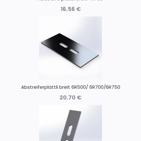
16.56
€
Abstreiferplättli breit 6R500/ 6R700/6R750
20.70
€