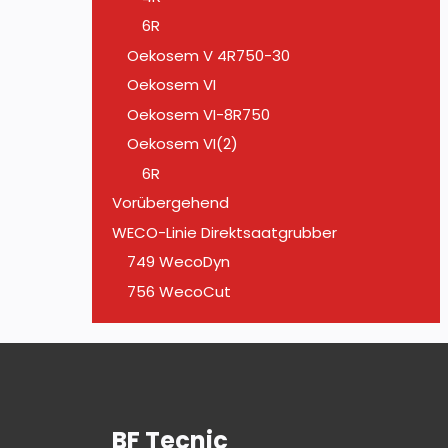
6R
Oekosem V 4R750-30
Oekosem VI
Oekosem VI-8R750
Oekosem VI(2)
6R
Vorübergehend
WECO-Linie Direktsaatgrubber
749 WecoDyn
756 WecoCut
BF Tecnic