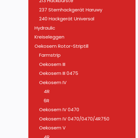
213 Hackbürste
237 Sternhackgerät Haruwy
240 Hackgerät Universal
Hydraulic
Kreiseleggen
Oekosem Rotor-Striptill
Farmstrip
Oekosem III
Oekosem III 0475
Oekosem IV
4R
6R
Oekosem IV 0470
Oekosem IV 0470/0470/4R750
Oekosem V
4R