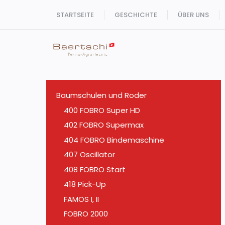
Zum
STARTSEITE
GESCHICHTE
ÜBER UNS
Inhalt
springen
Baumschulen und Roder
400 FOBRO Super HD
402 FOBRO Supermax
404 FOBRO Bindemaschine
407 Oscillator
408 FOBRO Start
418 Pick-Up
FAMOS I, II
FOBRO 2000