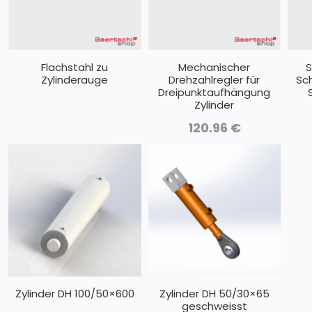
Flachstahl zu
Mechanischer
S
Zylinderauge
Drehzahlregler für
Sc
Dreipunktaufhängung
Zylinder
120.96
€
Zylinder DH 100/50×600
Zylinder DH 50/30×65
geschweisst