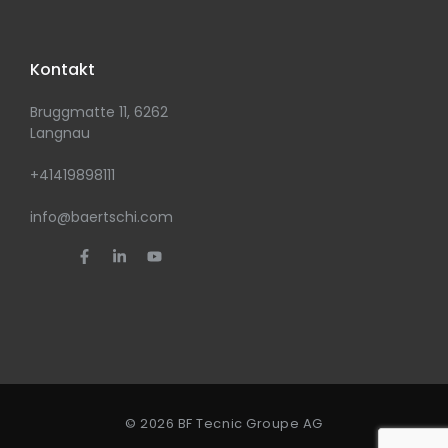
Kontakt
Bruggmatte 11, 6262
Langnau
+41419898111
info@baertschi.com
© 2026 BF Tecnic Groupe AG