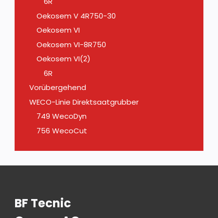
6R
Oekosem V 4R750-30
Oekosem VI
Oekosem VI-8R750
Oekosem VI(2)
6R
Vorübergehend
WECO-Linie Direktsaatgrubber
749 WecoDyn
756 WecoCut
BF Tecnic