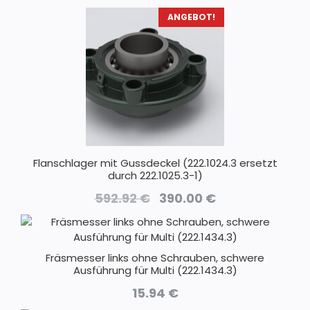
ANGEBOT!
Flanschlager mit Gussdeckel (222.1024.3 ersetzt
durch 222.1025.3-1)
Ursprünglicher
Aktueller
592.92
€
390.00
€
Preis
Preis
war:
ist:
592.92 €
390.00 €.
Fräsmesser links ohne Schrauben, schwere
Ausführung für Multi (222.1434.3)
15.94
€