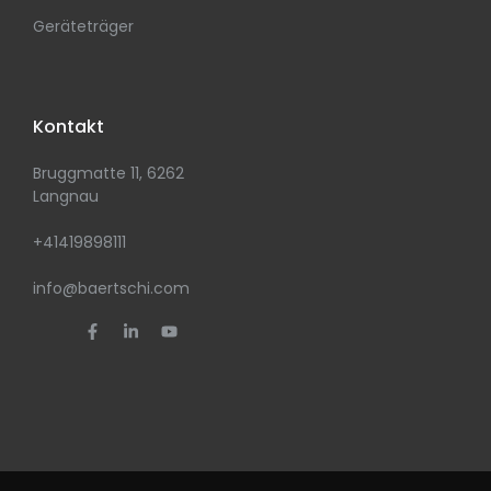
Geräteträger
Kontakt
Bruggmatte 11, 6262
Langnau
+41419898111
info@baertschi.com