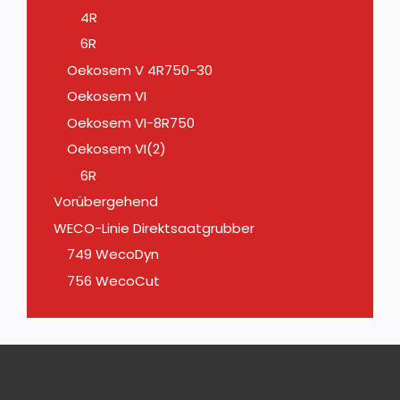
4R
6R
Oekosem V 4R750-30
Oekosem VI
Oekosem VI-8R750
Oekosem VI(2)
6R
Vorübergehend
WECO-Linie Direktsaatgrubber
749 WecoDyn
756 WecoCut