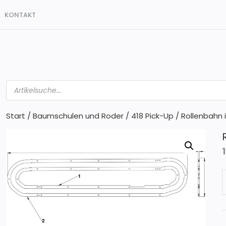
KONTAKT
Products
search
Start
/
Baumschulen und Roder
/
418 Pick-Up
/ Rollenbahn
R
i