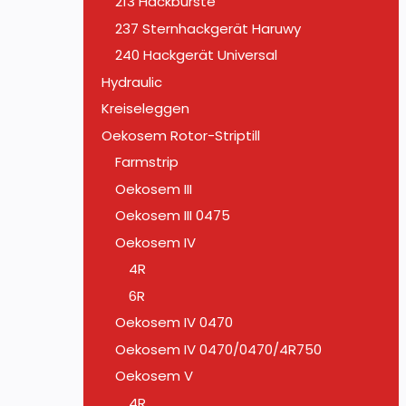
213 Hackbürste
237 Sternhackgerät Haruwy
240 Hackgerät Universal
Hydraulic
Kreiseleggen
Oekosem Rotor-Striptill
Farmstrip
Oekosem III
Oekosem III 0475
Oekosem IV
4R
6R
Oekosem IV 0470
Oekosem IV 0470/0470/4R750
Oekosem V
4R