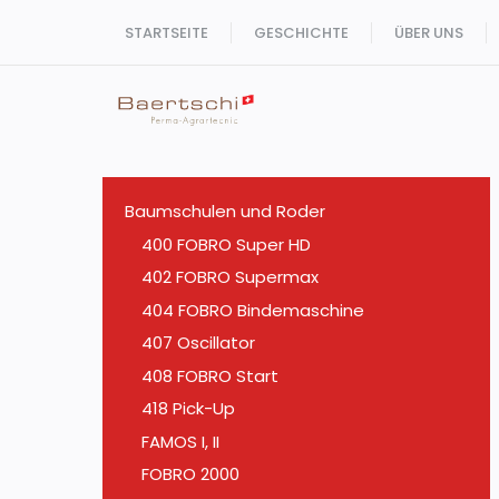
Zum
STARTSEITE
GESCHICHTE
ÜBER UNS
Inhalt
springen
Baumschulen und Roder
400 FOBRO Super HD
402 FOBRO Supermax
404 FOBRO Bindemaschine
407 Oscillator
408 FOBRO Start
418 Pick-Up
FAMOS I, II
FOBRO 2000