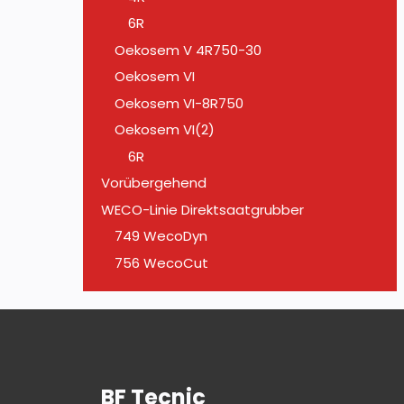
6R
Oekosem V 4R750-30
Oekosem VI
Oekosem VI-8R750
Oekosem VI(2)
6R
Vorübergehend
WECO-Linie Direktsaatgrubber
749 WecoDyn
756 WecoCut
BF Tecnic