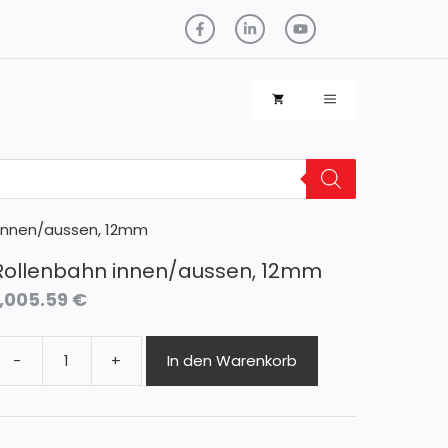
 innen/aussen, 12mm
Rollenbahn innen/aussen, 12mm
1,005.59
€
-
+
In den Warenkorb
ollenbahn
nnen/aussen,
12mm
Menge