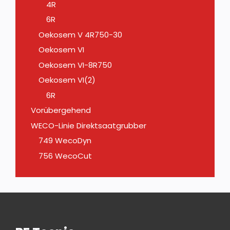
4R
6R
Oekosem V 4R750-30
Oekosem VI
Oekosem VI-8R750
Oekosem VI(2)
6R
Vorübergehend
WECO-Linie Direktsaatgrubber
749 WecoDyn
756 WecoCut