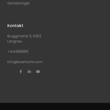
Geräteträger
Kontakt
Bruggmatte 11, 6262
Langnau
+41419898111
info@baertschi.com