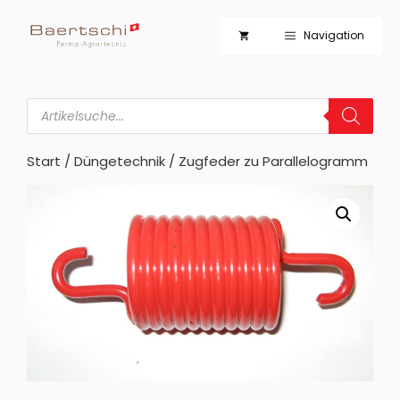
Zum
Inhalt
Navigation
springen
Products
search
Start
/
Düngetechnik
/ Zugfeder zu Parallelogramm