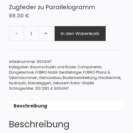
Zugfeder zu Parallelogramm
69.30
€
-
+
In den Warenkorb
Zugfeder
zu
Parallelogramm
Menge
Artikelnummer:
9004147
Kategorien:
Baumschulen und Roder
,
Components
,
Düngetechnik
,
FOBRO Mobil Geräteträger
,
FOBRO Pflanz &
Setzmaschinen
,
Gemüsebau Bodenbearbeitung
,
Hacktechnik
,
Hydraulic
,
Kreiseleggen
,
Oekosem Rotor-Striptill
Schlagwörter:
210.1282.4
,
9004147
Beschreibung
Beschreibung