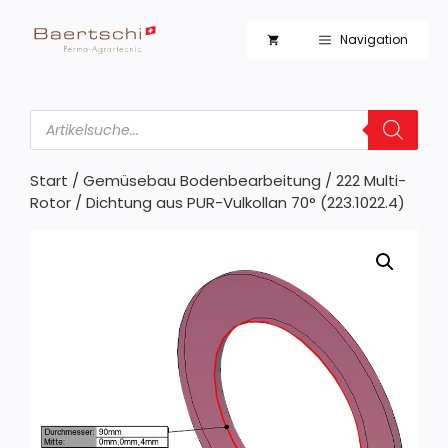
Zum
Inhalt
Navigation
springen
Products
search
Start
/
Gemüsebau Bodenbearbeitung
/
222 Multi-
Rotor
/ Dichtung aus PUR-Vulkollan 70° (223.1022.4)