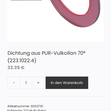
Dichtung aus PUR-Vulkollan 70°
(223.1022.4)
33.35
€
-
+
In den Warenkorb
Dichtung
aus
PUR-
Vulkollan
Artikelnummer:
9003791
70°
Kategorie:
222 Multi-Rotor