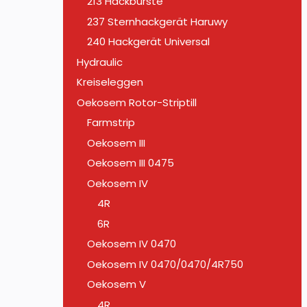
213 Hackbürste
237 Sternhackgerät Haruwy
240 Hackgerät Universal
Hydraulic
Kreiseleggen
Oekosem Rotor-Striptill
Farmstrip
Oekosem III
Oekosem III 0475
Oekosem IV
4R
6R
Oekosem IV 0470
Oekosem IV 0470/0470/4R750
Oekosem V
4R