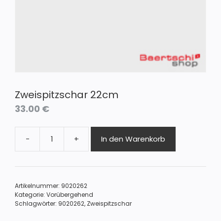
Zweispitzschar 22cm
33.00
€
-
+
In den Warenkorb
Zweispitzschar
22cm
Menge
Artikelnummer:
9020262
Kategorie:
Vorübergehend
Schlagwörter:
9020262
,
Zweispitzschar