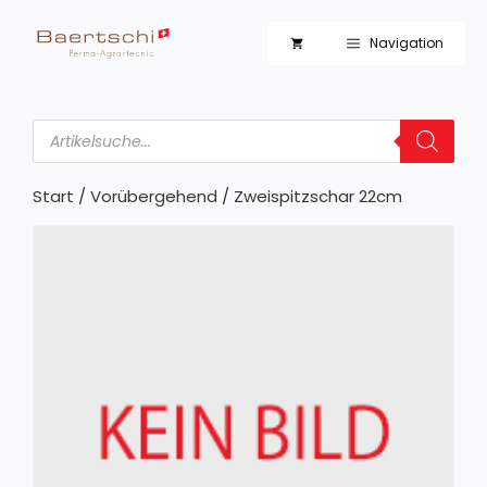
Zum
Inhalt
Navigation
springen
Products
search
Start
/
Vorübergehend
/ Zweispitzschar 22cm