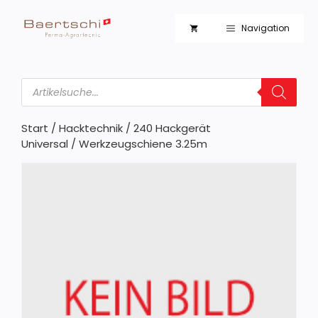
Zum
Inhalt
Navigation
springen
Products
search
Start
/
Hacktechnik
/
240 Hackgerät
Universal
/ Werkzeugschiene 3.25m