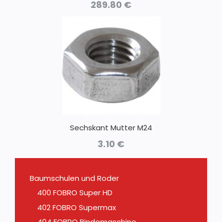
289.80
€
Sechskant Mutter M24
3.10
€
Baumschulen und Roder
400 FOBRO Super HD
402 FOBRO Supermax
404 FOBRO Bindemaschine