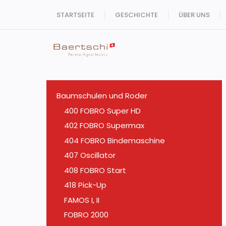
Zum
STARTSEITE
GESCHICHTE
ÜBER UNS
Inhalt
springen
Baumschulen und Roder
400 FOBRO Super HD
402 FOBRO Supermax
404 FOBRO Bindemaschine
407 Oscillator
408 FOBRO Start
418 Pick-Up
FAMOS I, II
FOBRO 2000