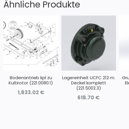
Ähnliche Produkte
Bodenantrieb kpl zu
Lagereinheit UCFC 212 m.
Gru
Kultirotor (221.0080.1)
Deckel komplett
E
(221.5002.3)
1,833.02
€
618.70
€