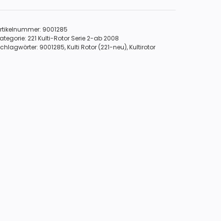
Rahmen
221.1094.2)
rtikelnummer:
9001285
Menge
ategorie:
221 Kulti-Rotor Serie 2-ab 2008
chlagwörter:
9001285
,
Kulti Rotor (221-neu)
,
Kultirotor