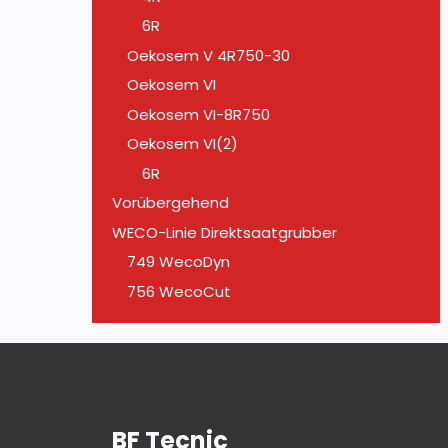
6R
Oekosem V 4R750-30
Oekosem VI
Oekosem VI-8R750
Oekosem VI(2)
6R
Vorübergehend
WECO-Linie Direktsaatgrubber
749 WecoDyn
756 WecoCut
BF Tecnic