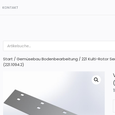
KONTAKT
Products
search
Start
/
Gemüsebau Bodenbearbeitung
/
221 Kulti-Rotor S
(221.1094.2)
V
z