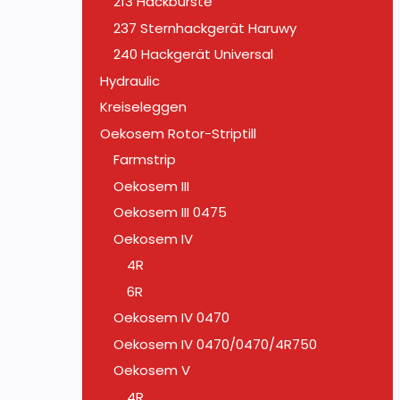
213 Hackbürste
237 Sternhackgerät Haruwy
240 Hackgerät Universal
Hydraulic
Kreiseleggen
Oekosem Rotor-Striptill
Farmstrip
Oekosem III
Oekosem III 0475
Oekosem IV
4R
6R
Oekosem IV 0470
Oekosem IV 0470/0470/4R750
Oekosem V
4R