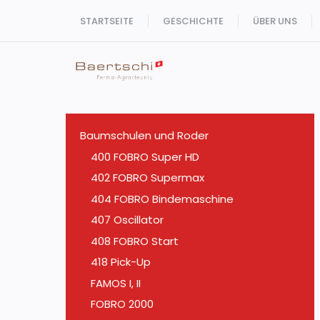
Zum
STARTSEITE
GESCHICHTE
ÜBER UNS
Inhalt
springen
Baumschulen und Roder
400 FOBRO Super HD
402 FOBRO Supermax
404 FOBRO Bindemaschine
407 Oscillator
408 FOBRO Start
418 Pick-Up
FAMOS I, II
FOBRO 2000