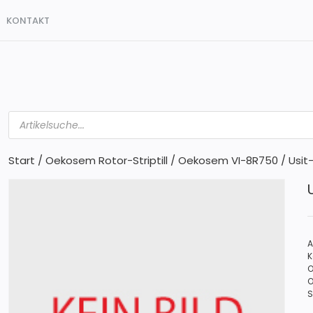
KONTAKT
Products
search
Start
/
Oekosem Rotor-Striptill
/
Oekosem VI-8R750
/ Usit
A
K
O
O
S