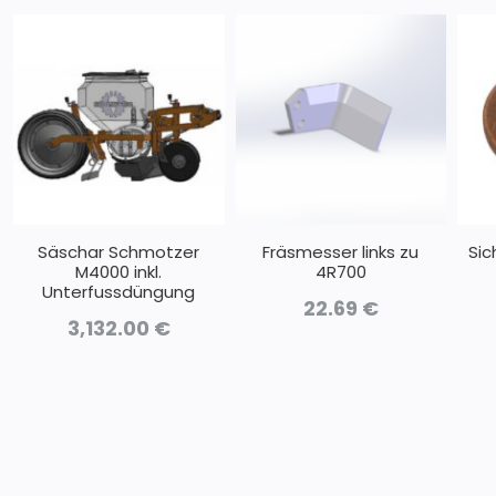
Säschar Schmotzer
Fräsmesser links zu
Sic
M4000 inkl.
4R700
Unterfussdüngung
22.69
€
3,132.00
€