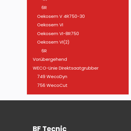
6R
Oekosem V 4R750-30
Oekosem VI
Oekosem VI-8R750
Oekosem VI(2)
6R
Vorübergehend
WECO-Linie Direktsaatgrubber
749 WecoDyn
756 WecoCut
BF Tecnic