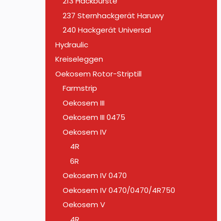
213 Hackbürste
237 Sternhackgerät Haruwy
240 Hackgerät Universal
Hydraulic
Kreiseleggen
Oekosem Rotor-Striptill
Farmstrip
Oekosem III
Oekosem III 0475
Oekosem IV
4R
6R
Oekosem IV 0470
Oekosem IV 0470/0470/4R750
Oekosem V
4R