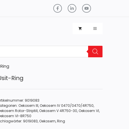
-Ring
Usit-Ring
rtikelnummer:
9019083
ategorien:
Oekosem III
,
Oekosem IV 0470/0470/4R750
,
ekosem Rotor-Striptill
,
Oekosem V 4R750-30
,
Oekosem VI
,
ekosem VI-8R750
chlagwörter:
9019083
,
Oekosem
,
Ring