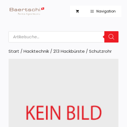
Zum
Inhalt
Navigation
springen
Products
search
Start
/
Hacktechnik
/
213 Hackbürste
/ Schutzrohr