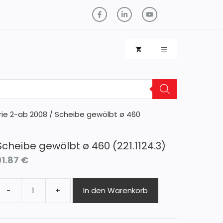
erie 2-ab 2008
/ Scheibe gewölbt ø 460
Scheibe gewölbt ø 460 (221.1124.3)
91.87
€
-
+
In den Warenkorb
cheibe
ewölbt
ø