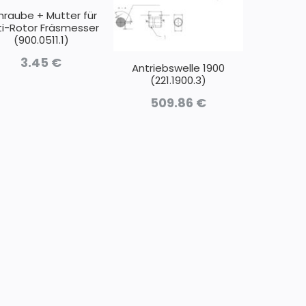
hraube + Mutter für
ti-Rotor Fräsmesser
(900.0511.1)
3.45
€
Antriebswelle 1900
(221.1900.3)
509.86
€