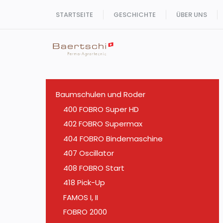
Zum
STARTSEITE
GESCHICHTE
ÜBER UNS
Inhalt
springen
Baumschulen und Roder
400 FOBRO Super HD
402 FOBRO Supermax
404 FOBRO Bindemaschine
407 Oscillator
408 FOBRO Start
418 Pick-Up
FAMOS I, II
FOBRO 2000