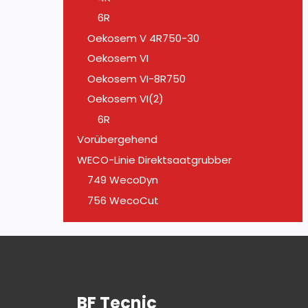
6R
Oekosem V 4R750-30
Oekosem VI
Oekosem VI-8R750
Oekosem VI(2)
6R
Vorübergehend
WECO-Linie Direktsaatgrubber
749 WecoDyn
756 WecoCut
BF Tecnic