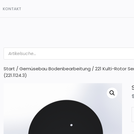
KONTAKT
Products
search
Start
/
Gemüsebau Bodenbearbeitung
/
221 Kulti-Rotor S
(221.1124.3)
S
g