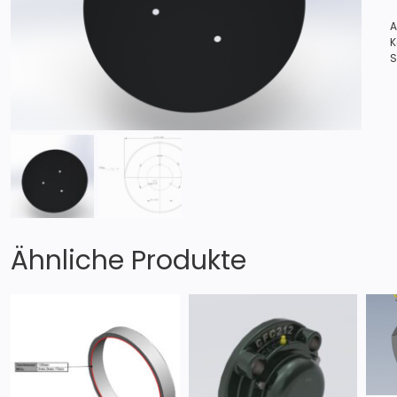
A
(
K
S
Ähnliche Produkte