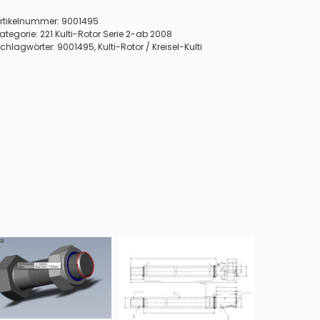
460
rtikelnummer:
9001495
221.1124.3)
ategorie:
221 Kulti-Rotor Serie 2-ab 2008
Menge
chlagwörter:
9001495
,
Kulti-Rotor / Kreisel-Kulti