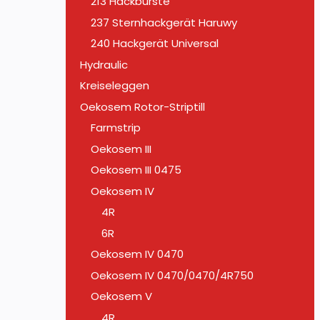
213 Hackbürste
237 Sternhackgerät Haruwy
240 Hackgerät Universal
Hydraulic
Kreiseleggen
Oekosem Rotor-Striptill
Farmstrip
Oekosem III
Oekosem III 0475
Oekosem IV
4R
6R
Oekosem IV 0470
Oekosem IV 0470/0470/4R750
Oekosem V
4R