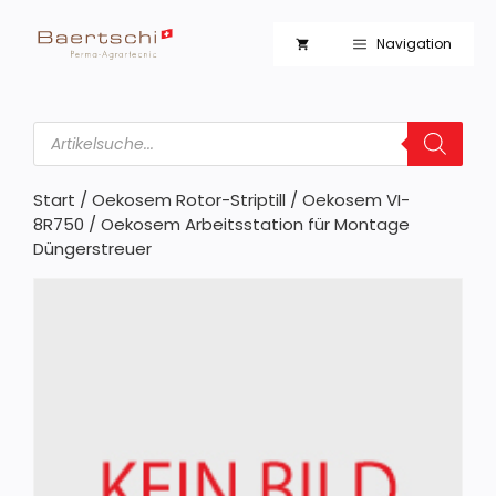
Zum
Inhalt
Navigation
springen
Products
search
Start
/
Oekosem Rotor-Striptill
/
Oekosem VI-
8R750
/ Oekosem Arbeitsstation für Montage
Düngerstreuer