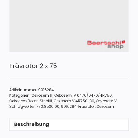
Fräsrotor 2 x 75
Artikelnummer:
9016284
Kategorien:
Oekosem III
,
Oekosem IV 0470/0470/4R750
,
Oekosem Rotor-Striptill
,
Oekosem V 4R750-30
,
Oekosem VI
Schlagwörter:
770.8530.00
,
9016284
,
Fräsrotor
,
Oekosem
Beschreibung