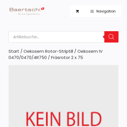
Zum
Inhalt
Navigation
springen
Products
search
Start
/
Oekosem Rotor-Striptill
/
Oekosem IV
0470/0470/4R750
/ Fräsrotor 2 x 75