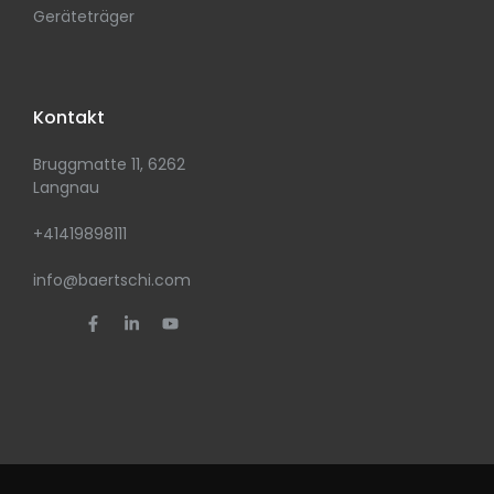
Geräteträger
Kontakt
Bruggmatte 11, 6262
Langnau
+41419898111
info@baertschi.com