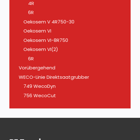
4R
6R
Oekosem V 4R750-30
Oekosem VI
Oekosem VI-8R750
Oekosem VI(2)
6R
Vorübergehend
WECO-Linie Direktsaatgrubber
749 WecoDyn
756 WecoCut