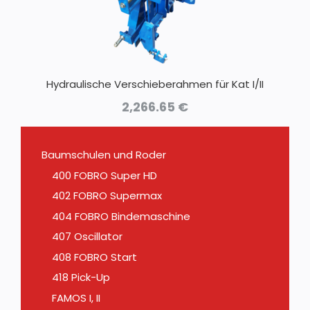
Hydraulische Verschieberahmen für Kat I/II
2,266.65
€
Baumschulen und Roder
400 FOBRO Super HD
402 FOBRO Supermax
404 FOBRO Bindemaschine
407 Oscillator
408 FOBRO Start
418 Pick-Up
FAMOS I, II