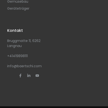
Gemüsebau
Geräteträger
Kontakt
Bruggmatte 11, 6262
Langnau
+41419898111
info@baertschi.com