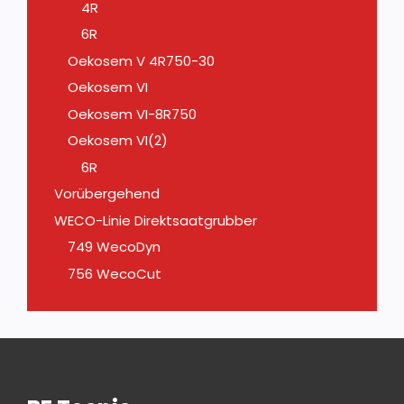
4R
6R
Oekosem V 4R750-30
Oekosem VI
Oekosem VI-8R750
Oekosem VI(2)
6R
Vorübergehend
WECO-Linie Direktsaatgrubber
749 WecoDyn
756 WecoCut