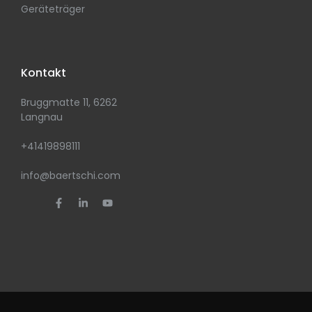
Geräteträger
Kontakt
Bruggmatte 11, 6262
Langnau
+41419898111
info@baertschi.com