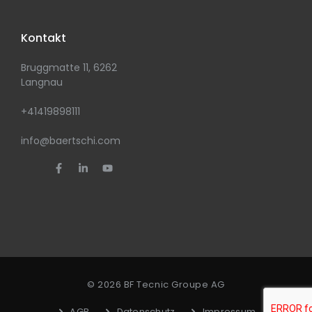
Kontakt
Bruggmatte 11, 6262
Langnau
+41419898111
info@baertschi.com
© 2026 BF Tecnic Groupe AG
AGB
Datenschutz
Impressum