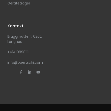
Geräteträger
Kontakt
Bruggmatte 11, 6262
Langnau
+41419898111
info@baertschi.com