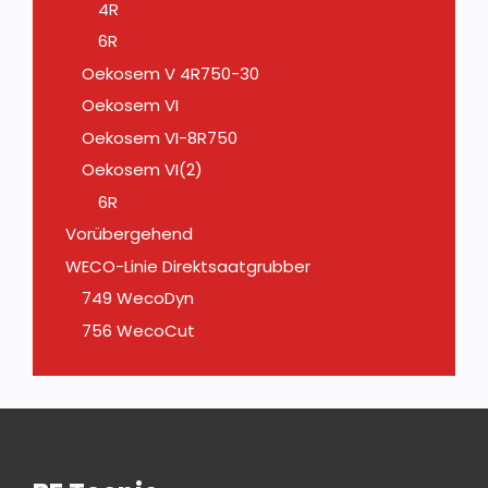
4R
6R
Oekosem V 4R750-30
Oekosem VI
Oekosem VI-8R750
Oekosem VI(2)
6R
Vorübergehend
WECO-Linie Direktsaatgrubber
749 WecoDyn
756 WecoCut