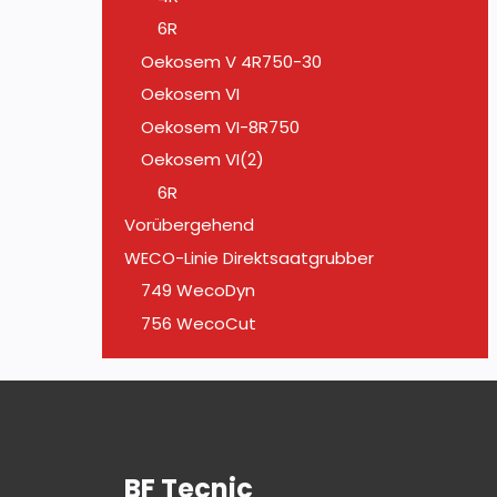
6R
Oekosem V 4R750-30
Oekosem VI
Oekosem VI-8R750
Oekosem VI(2)
6R
Vorübergehend
WECO-Linie Direktsaatgrubber
749 WecoDyn
756 WecoCut
BF Tecnic