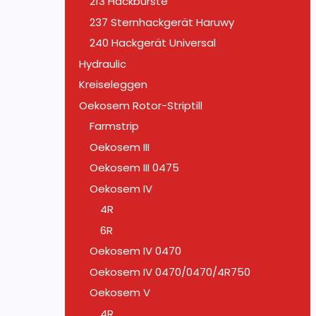
213 Hackbürste
237 Sternhackgerät Haruwy
240 Hackgerät Universal
Hydraulic
Kreiseleggen
Oekosem Rotor-Striptill
Farmstrip
Oekosem III
Oekosem III 0475
Oekosem IV
4R
6R
Oekosem IV 0470
Oekosem IV 0470/0470/4R750
Oekosem V
4R