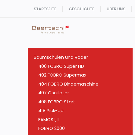
Zum
STARTSEITE
GESCHICHTE
ÜBER UNS
Inhalt
springen
Baumschulen und Roder
400 FOBRO Super HD
402 FOBRO Supermax
404 FOBRO Bindemaschine
407 Oscillator
408 FOBRO Start
418 Pick-Up
FAMOS I, II
FOBRO 2000