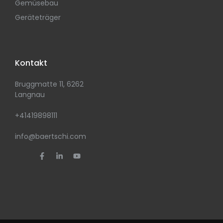
Gemüsebau
Geräteträger
Kontakt
Bruggmatte 11, 6262
Langnau
+41419898111
info@baertschi.com