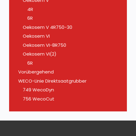
Oekosem V
4R
6R
Oekosem V 4R750-30
Oekosem VI
Oekosem VI-8R750
Oekosem VI(2)
6R
Vorübergehend
WECO-Linie Direktsaatgrubber
749 WecoDyn
756 WecoCut