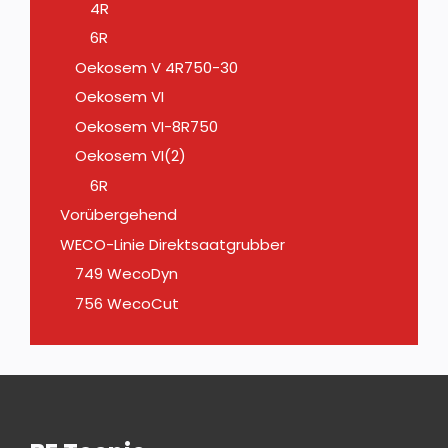
4R
6R
Oekosem V 4R750-30
Oekosem VI
Oekosem VI-8R750
Oekosem VI(2)
6R
Vorübergehend
WECO-Linie Direktsaatgrubber
749 WecoDyn
756 WecoCut