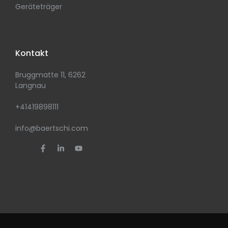
Geräteträger
Kontakt
Bruggmatte 11, 6262
Langnau
+41419898111
info@baertschi.com