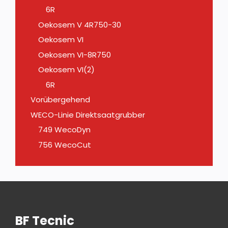
6R
Oekosem V 4R750-30
Oekosem VI
Oekosem VI-8R750
Oekosem VI(2)
6R
Vorübergehend
WECO-Linie Direktsaatgrubber
749 WecoDyn
756 WecoCut
BF Tecnic