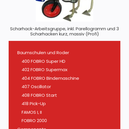
Scharhack-Arbeitsgruppe, inkl. Parellogramm und 3
Scharhacken kurz, massiv (Profi)
Baumschulen und Roder
400 FOBRO Super HD
402 FOBRO Supermax
404 FOBRO Bindemaschine
407 Oscillator
408 FOBRO Start
418 Pick-Up
FAMOS I, II
FOBRO 2000