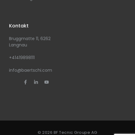
Kontakt
Bruggmatte 11, 6262
Langnau
+41419898111
info@baertschi.com
© 2026 BF Tecnic Groupe AG