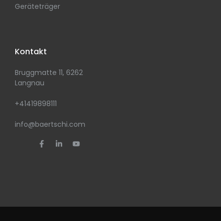
Geräteträger
Kontakt
Bruggmatte 11, 6262
Langnau
+41419898111
info@baertschi.com