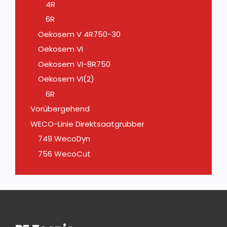
4R
6R
Oekosem V 4R750-30
Oekosem VI
Oekosem VI-8R750
Oekosem VI(2)
6R
Vorübergehend
WECO-Linie Direktsaatgrubber
749 WecoDyn
756 WecoCut