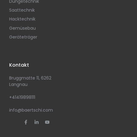
Düngetechnik
Saattechnik
Hacktechnik
Gemüsebau
Geräteträger
Kontakt
Bruggmatte 11, 6262
Langnau
+41419898111
info@baertschi.com