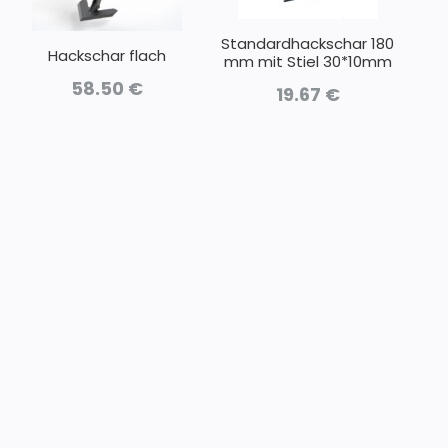
Standardhackschar 180
Hackschar flach
mm mit Stiel 30*10mm
58.50
€
19.67
€