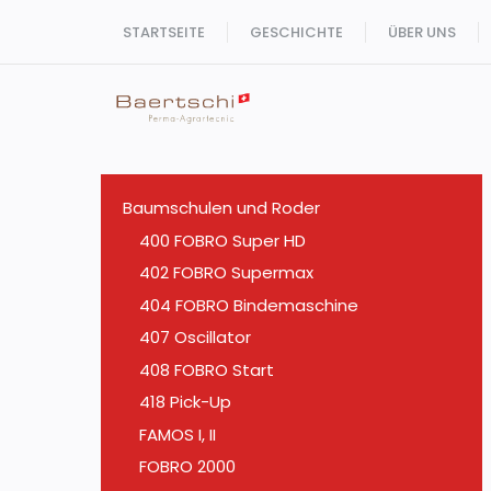
Zum
STARTSEITE
GESCHICHTE
ÜBER UNS
Inhalt
springen
Baumschulen und Roder
400 FOBRO Super HD
402 FOBRO Supermax
404 FOBRO Bindemaschine
407 Oscillator
408 FOBRO Start
418 Pick-Up
FAMOS I, II
FOBRO 2000