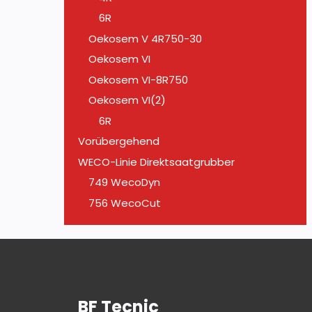
6R
Oekosem V 4R750-30
Oekosem VI
Oekosem VI-8R750
Oekosem VI(2)
6R
Vorübergehend
WECO-Linie Direktsaatgrubber
749 WecoDyn
756 WecoCut
BF Tecnic