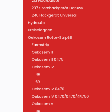
213 Hackbürste
237 Sternhackgerät Haruwy
240 Hackgerät Universal
Hydraulic
Kreiseleggen
Oekosem Rotor-Striptill
Farmstrip
Oekosem III
Oekosem III 0475
Oekosem IV
4R
6R
Oekosem IV 0470
Oekosem IV 0470/0470/4R750
Oekosem V
4R