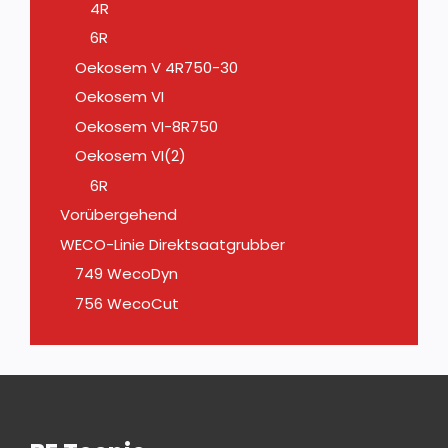
4R
6R
Oekosem V 4R750-30
Oekosem VI
Oekosem VI-8R750
Oekosem VI(2)
6R
Vorübergehend
WECO-Linie Direktsaatgrubber
749 WecoDyn
756 WecoCut