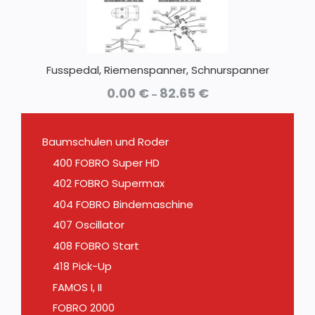
Fusspedal, Riemenspanner, Schnurspanner
Preisspanne:
0.00
€
82.65
€
–
0.00 €
bis
82.65 €
Baumschulen und Roder
400 FOBRO Super HD
402 FOBRO Supermax
404 FOBRO Bindemaschine
407 Oscillator
408 FOBRO Start
418 Pick-Up
FAMOS I, II
FOBRO 2000