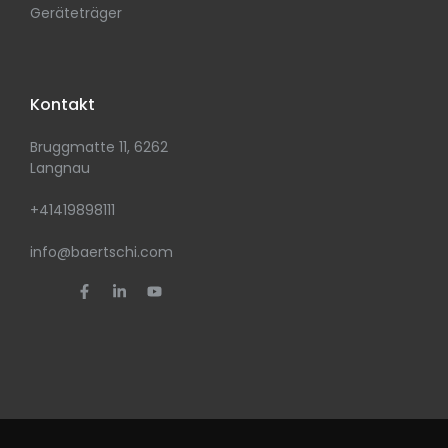
Geräteträger
Kontakt
Bruggmatte 11, 6262
Langnau
+41419898111
info@baertschi.com