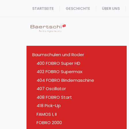
Zum
STARTSEITE
GESCHICHTE
ÜBER UNS
Inhalt
springen
Baumschulen und Roder
400 FOBRO Super HD
402 FOBRO Supermax
404 FOBRO Bindemaschine
407 Oscillator
408 FOBRO Start
418 Pick-Up
FAMOS I, II
FOBRO 2000