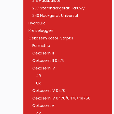
213 Hackbürste
237 Sternhackgerät Haruwy
240 Hackgerät Universal
Hydraulic
Kreiseleggen
Oekosem Rotor-Striptill
Farmstrip
Oekosem III
Oekosem III 0475
Oekosem IV
4R
6R
Oekosem IV 0470
Oekosem IV 0470/0470/4R750
Oekosem V
4R