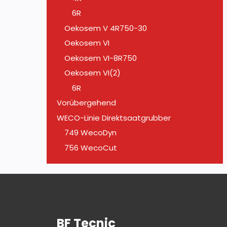
6R
Oekosem V 4R750-30
Oekosem VI
Oekosem VI-8R750
Oekosem VI(2)
6R
Vorübergehend
WECO-Linie Direktsaatgrubber
749 WecoDyn
756 WecoCut
BF Tecnic