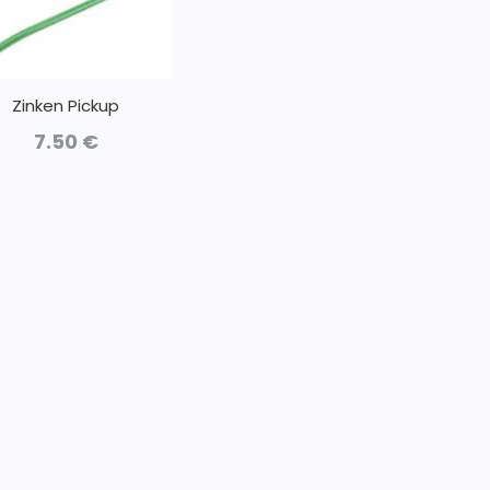
Zinken Pickup
7.50
€