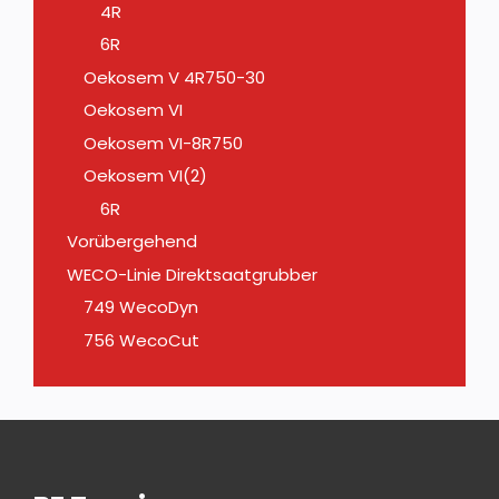
4R
6R
Oekosem V 4R750-30
Oekosem VI
Oekosem VI-8R750
Oekosem VI(2)
6R
Vorübergehend
WECO-Linie Direktsaatgrubber
749 WecoDyn
756 WecoCut