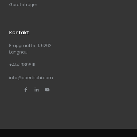
Geräteträger
Kontakt
Bruggmatte 11, 6262
Langnau
+41419898111
info@baertschi.com