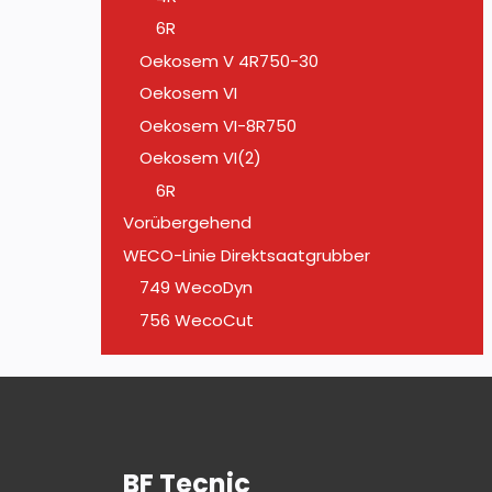
6R
Oekosem V 4R750-30
Oekosem VI
Oekosem VI-8R750
Oekosem VI(2)
6R
Vorübergehend
WECO-Linie Direktsaatgrubber
749 WecoDyn
756 WecoCut
BF Tecnic