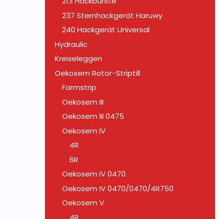
213 Hackbürste
237 Sternhackgerät Haruwy
240 Hackgerät Universal
Hydraulic
Kreiseleggen
Oekosem Rotor-Striptill
Farmstrip
Oekosem III
Oekosem III 0475
Oekosem IV
4R
6R
Oekosem IV 0470
Oekosem IV 0470/0470/4R750
Oekosem V
4R