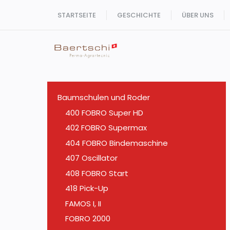
Zum
STARTSEITE
GESCHICHTE
ÜBER UNS
Inhalt
springen
Baumschulen und Roder
400 FOBRO Super HD
402 FOBRO Supermax
404 FOBRO Bindemaschine
407 Oscillator
408 FOBRO Start
418 Pick-Up
FAMOS I, II
FOBRO 2000