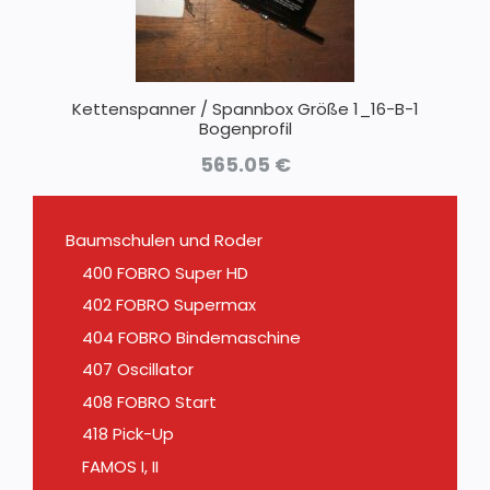
Kettenspanner / Spannbox Größe 1_16-B-1
Bogenprofil
565.05
€
Baumschulen und Roder
400 FOBRO Super HD
402 FOBRO Supermax
404 FOBRO Bindemaschine
407 Oscillator
408 FOBRO Start
418 Pick-Up
FAMOS I, II