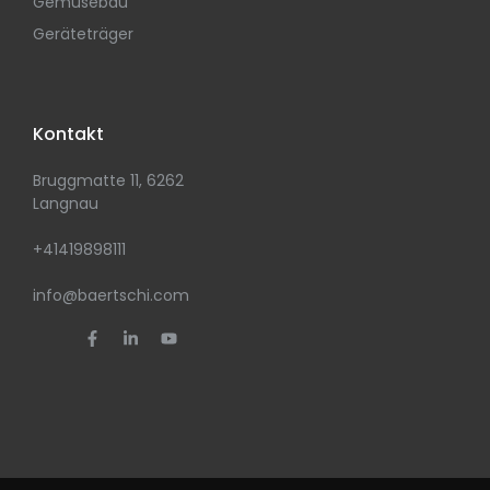
Gemüsebau
Geräteträger
Kontakt
Bruggmatte 11, 6262
Langnau
+41419898111
info@baertschi.com