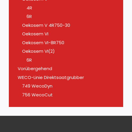
4R
6R
Oekosem V 4R750-30
Oekosem VI
Oekosem VI-8R750
Oekosem VI(2)
6R
Vorübergehend
WECO-Linie Direktsaatgrubber
749 WecoDyn
756 WecoCut