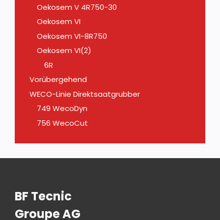
Oekosem V 4R750-30
Oekosem VI
Oekosem VI-8R750
Oekosem VI(2)
6R
Vorübergehend
WECO-Linie Direktsaatgrubber
749 WecoDyn
756 WecoCut
BF Tecnic
Groupe AG