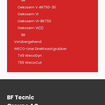
6R
Oekosem V 4R750-30
Oekosem VI
Oekosem VI-8R750
Oekosem VI(2)
6R
Vorübergehend
WECO-Linie Direktsaatgrubber
749 WecoDyn
756 WecoCut
BF Tecnic