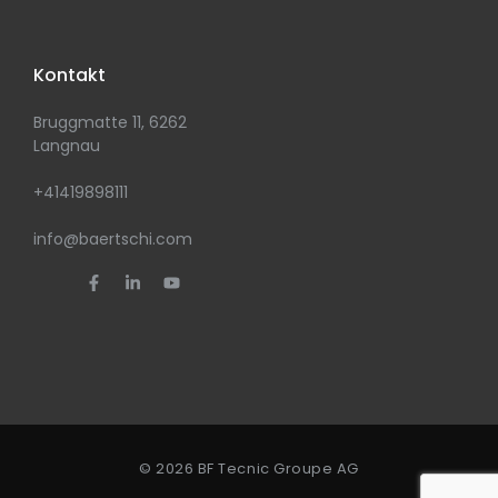
Kontakt
Bruggmatte 11, 6262
Langnau
+41419898111
info@baertschi.com
© 2026 BF Tecnic Groupe AG