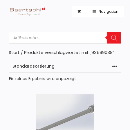
Zum
Inhalt
Navigation
springen
Products
search
Start
/ Produkte verschlagwortet mit „93599038“
Einzelnes Ergebnis wird angezeigt