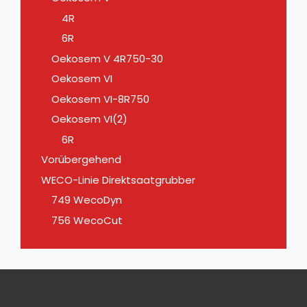
4R
6R
Oekosem V 4R750-30
Oekosem VI
Oekosem VI-8R750
Oekosem VI(2)
6R
Vorübergehend
WECO-Linie Direktsaatgrubber
749 WecoDyn
756 WecoCut