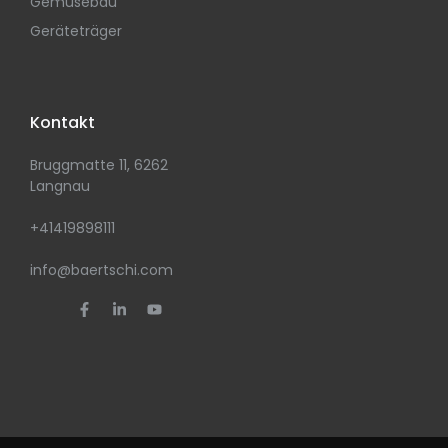
Gemüsebau
Geräteträger
Kontakt
Bruggmatte 11, 6262
Langnau
+41419898111
info@baertschi.com