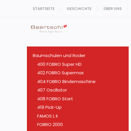
Zum
STARTSEITE
GESCHICHTE
ÜBER UNS
Inhalt
springen
Baumschulen und Roder
400 FOBRO Super HD
402 FOBRO Supermax
404 FOBRO Bindemaschine
407 Oscillator
408 FOBRO Start
418 Pick-Up
FAMOS I, II
FOBRO 2000