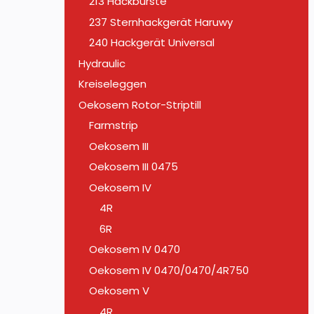
213 Hackbürste
237 Sternhackgerät Haruwy
240 Hackgerät Universal
Hydraulic
Kreiseleggen
Oekosem Rotor-Striptill
Farmstrip
Oekosem III
Oekosem III 0475
Oekosem IV
4R
6R
Oekosem IV 0470
Oekosem IV 0470/0470/4R750
Oekosem V
4R