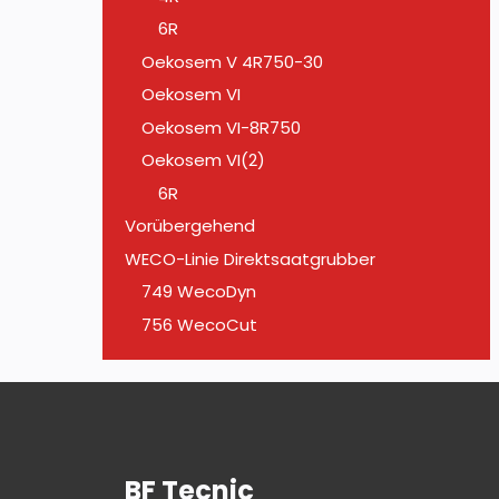
6R
Oekosem V 4R750-30
Oekosem VI
Oekosem VI-8R750
Oekosem VI(2)
6R
Vorübergehend
WECO-Linie Direktsaatgrubber
749 WecoDyn
756 WecoCut
BF Tecnic