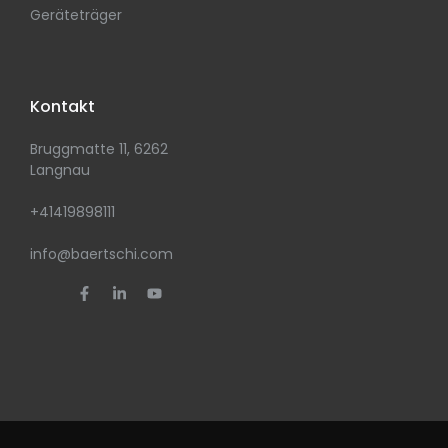
Geräteträger
Kontakt
Bruggmatte 11, 6262
Langnau
+41419898111
info@baertschi.com