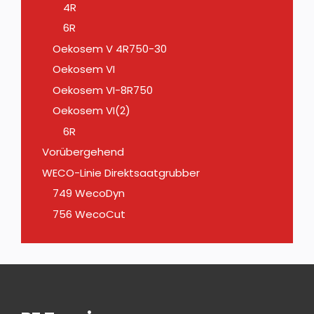
4R
6R
Oekosem V 4R750-30
Oekosem VI
Oekosem VI-8R750
Oekosem VI(2)
6R
Vorübergehend
WECO-Linie Direktsaatgrubber
749 WecoDyn
756 WecoCut