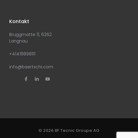
Kontakt
Bruggmatte 11, 6262
Langnau
+41419898111
info@baertschi.com
© 2026 BF Tecnic Groupe AG