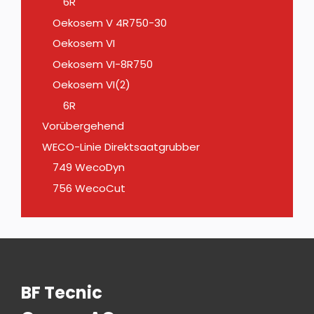
6R
Oekosem V 4R750-30
Oekosem VI
Oekosem VI-8R750
Oekosem VI(2)
6R
Vorübergehend
WECO-Linie Direktsaatgrubber
749 WecoDyn
756 WecoCut
BF Tecnic