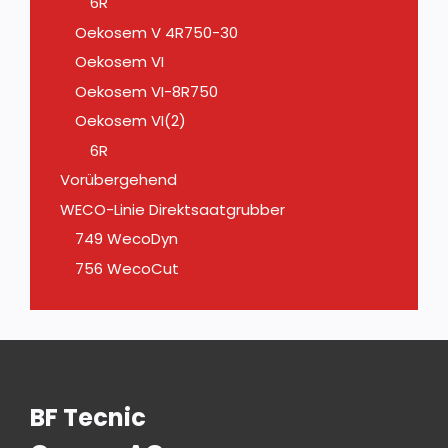
6R
Oekosem V 4R750-30
Oekosem VI
Oekosem VI-8R750
Oekosem VI(2)
6R
Vorübergehend
WECO-Linie Direktsaatgrubber
749 WecoDyn
756 WecoCut
BF Tecnic