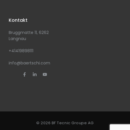
Kontakt
Bruggmatte 11, 6262
Langnau
+41419898111
info@baertschi.com
© 2026 BF Tecnic Groupe AG