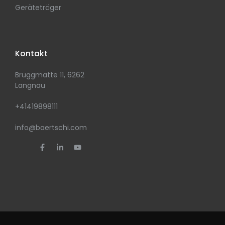
Geräteträger
Kontakt
Bruggmatte 11, 6262
Langnau
+41419898111
info@baertschi.com