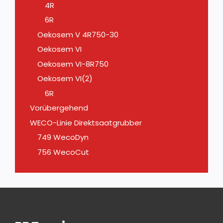
4R
6R
Oekosem V 4R750-30
Oekosem VI
Oekosem VI-8R750
Oekosem VI(2)
6R
Vorübergehend
WECO-Linie Direktsaatgrubber
749 WecoDyn
756 WecoCut