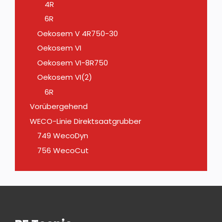
4R
6R
Oekosem V 4R750-30
Oekosem VI
Oekosem VI-8R750
Oekosem VI(2)
6R
Vorübergehend
WECO-Linie Direktsaatgrubber
749 WecoDyn
756 WecoCut