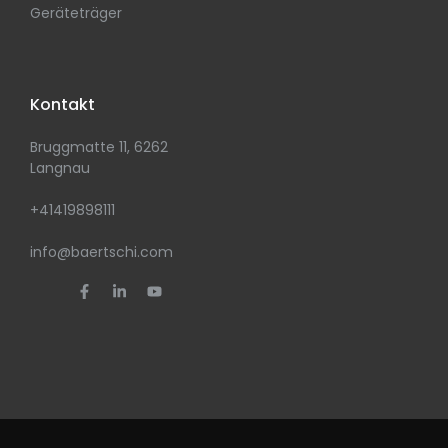
Geräteträger
Kontakt
Bruggmatte 11, 6262
Langnau
+41419898111
info@baertschi.com