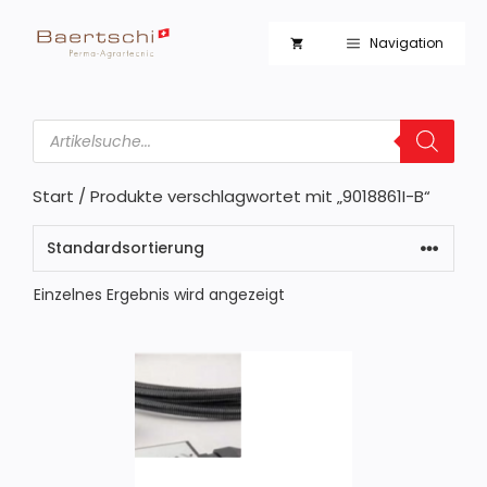
Zum
Inhalt
Navigation
springen
Products
search
Start
/ Produkte verschlagwortet mit „9018861I-B“
Einzelnes Ergebnis wird angezeigt