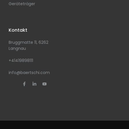
Geräteträger
Kontakt
Bruggmatte 11, 6262
Langnau
+41419898111
info@baertschi.com