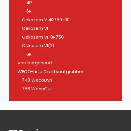
4R
6R
Oekosem V 4R750-30
Oekosem VI
Oekosem VI-8R750
Oekosem VI(2)
6R
Vorübergehend
WECO-Linie Direktsaatgrubber
749 WecoDyn
756 WecoCut