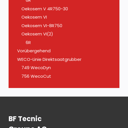
6R
Oekosem V 4R750-30
Oekosem VI
Oekosem VI-8R750
Oekosem VI(2)
6R
Vorübergehend
WECO-Linie Direktsaatgrubber
749 WecoDyn
756 WecoCut
BF Tecnic