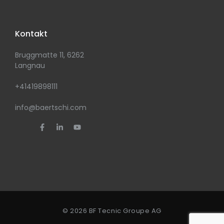
Kontakt
Bruggmatte 11, 6262
Langnau
+41419898111
info@baertschi.com
© 2026 BF Tecnic Groupe AG