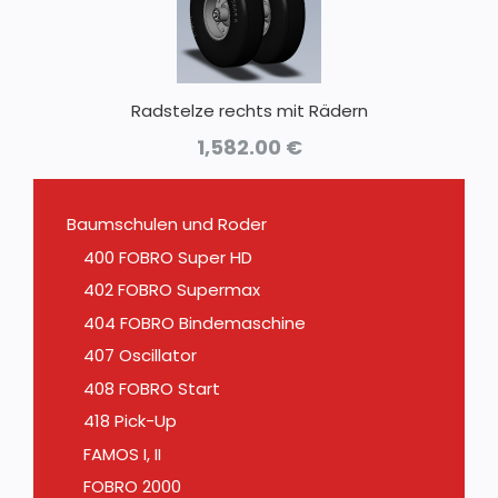
Radstelze rechts mit Rädern
1,582.00
€
Baumschulen und Roder
400 FOBRO Super HD
402 FOBRO Supermax
404 FOBRO Bindemaschine
407 Oscillator
408 FOBRO Start
418 Pick-Up
FAMOS I, II
FOBRO 2000