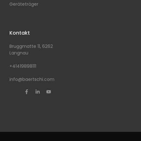
Geräteträger
Kontakt
Bruggmatte 11, 6262
Langnau
+41419898111
info@baertschi.com