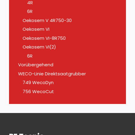
4R
6R
Oekosem V 4R750-30
Oekosem VI
Oekosem VI-8R750
Oekosem VI(2)
6R
Vorübergehend
WECO-Linie Direktsaatgrubber
749 WecoDyn
756 WecoCut