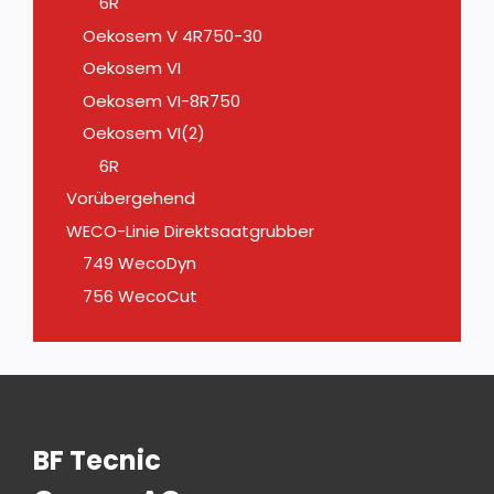
6R
Oekosem V 4R750-30
Oekosem VI
Oekosem VI-8R750
Oekosem VI(2)
6R
Vorübergehend
WECO-Linie Direktsaatgrubber
749 WecoDyn
756 WecoCut
BF Tecnic