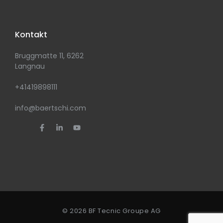
Kontakt
Bruggmatte 11, 6262
Langnau
+41419898111
info@baertschi.com
© 2026 BF Tecnic Groupe AG