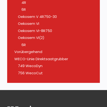
4R
6R
Oekosem V 4R750-30
Oekosem VI
Oekosem VI-8R750
Oekosem VI(2)
6R
Vorübergehend
WECO-Linie Direktsaatgrubber
749 WecoDyn
756 WecoCut