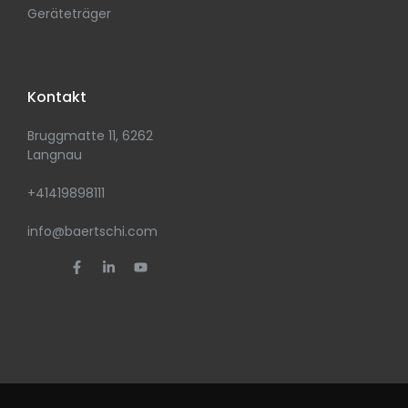
Geräteträger
Kontakt
Bruggmatte 11, 6262
Langnau
+41419898111
info@baertschi.com